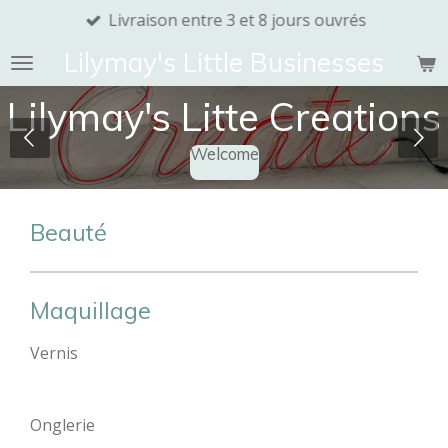
Livraison entre 3 et 8 jours ouvrés
Passer
au
Lilymay's Little Businesses
contenu
principal
Lilymay's Litte Creations
Welcome
Beauté
Maquillage
Vernis
Onglerie