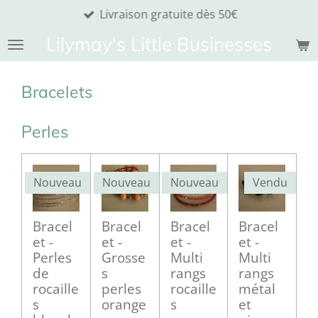
Livraison gratuite dès 50€
Passer
au
Lilymay's Little Businesses
contenu
principal
Bracelets
Perles
Nouveau
Nouveau
Nouveau
Vendu
Bracel
Bracel
Bracel
Bracel
et -
et -
et -
et -
Perles
Grosse
Multi
Multi
de
s
rangs
rangs
rocaille
perles
rocaille
métal
s
orange
s
et