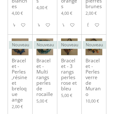
blanch
s
orange
pierres
es
s
brunes
4,00 €
4,00 €
4,00 €
2,00 €
Voir les détails
Voir les détails
Voir les détails
Épuisé
Nouveau
Nouveau
Nouveau
Nouveau
Bracel
Bracel
Bracel
Bracel
et -
et -
et - 3
et -
Perles
Multi
rangs
Perles
,résine
rangs
perles
verre
et
perles
rose et
de
breloq
de
bleu
Muran
ue
rocaille
o
5,00 €
ange
5,00 €
10,00 €
2,00 €