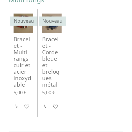
Nouveau
Nouveau
Bracel
Bracel
et -
et -
Multi
Corde
rangs
bleue
cuir et
et
acier
breloq
inoxyd
ues
able
métal
5,00 €
5,00 €
Voir les détails
Voir les détails