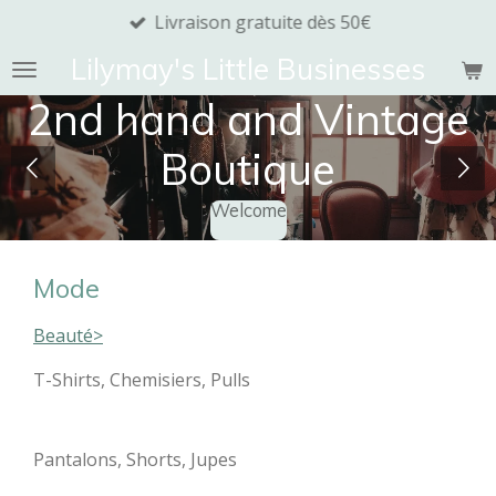
Livraison gratuite dès 50€
Passer
au
Lilymay's Little Businesses
contenu
principal
2nd hand and Vintage
Boutique
Welcome
Mode
Beauté>
T-Shirts, Chemisiers, Pulls
Pantalons, Shorts, Jupes