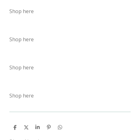
Shop here
Shop here
Shop here
Shop here
P
P
P
É
P
a
a
a
p
a
r
r
r
i
r