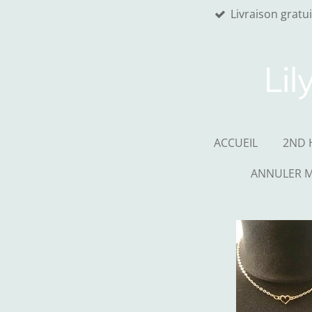
Livraison gratu
Passer
au
contenu
principal
Lil
ACCUEIL
2ND 
ANNULER 