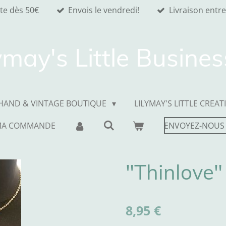
ite dès 50€
Envois le vendredi!
Livraison entre
ymay's Little Busine
HAND & VINTAGE BOUTIQUE
LILYMAY'S LITTLE CREAT
MA COMMANDE
ENVOYEZ-NOUS
"Thinlove" 
8,95 €