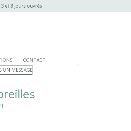
 3 et 8 jours ouvrés
sses
TIONS
CONTACT
S UN MESSAGE
reilles
"