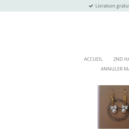
Livraison gratu
Passer
au
contenu
principal
Lil
ACCUEIL
2ND H
ANNULER M