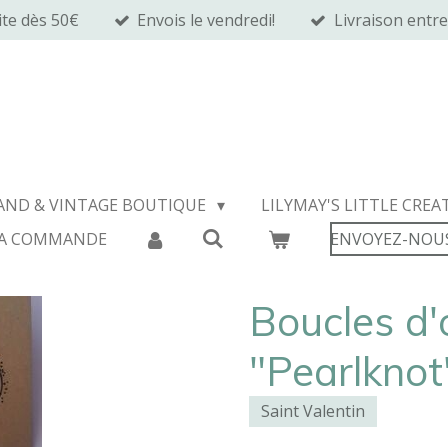
ite dès 50€
Envois le vendredi!
Livraison entre
ymay's Little Busine
AND & VINTAGE BOUTIQUE
LILYMAY'S LITTLE CREA
A COMMANDE
ENVOYEZ-NOU
Boucles d'o
"Pearlknot
Saint Valentin