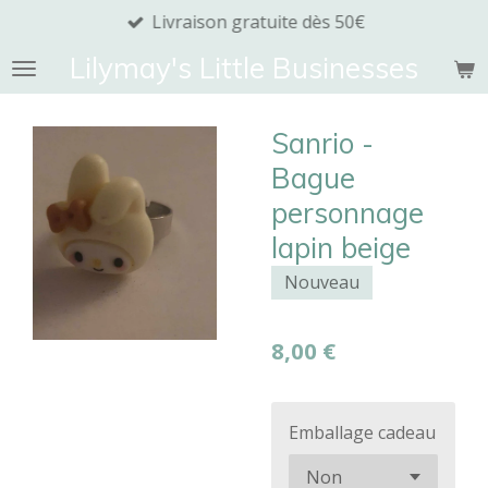
Livraison gratuite dès 50€
Passer
au
Lilymay's Little Businesses
contenu
principal
Sanrio -
Bague
personnage
lapin beige
Nouveau
8,00 €
Emballage cadeau