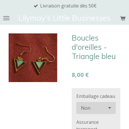
Livraison gratuite dès 50€
Passer
au
Lilymay's Little Businesses
contenu
principal
Boucles
d'oreilles -
Triangle bleu
8,00 €
Emballage cadeau
Assurance