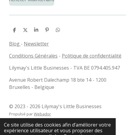
P
P
P
É
P
a
a
a
p
a
r
r
r
i
r
Blog
-
Newsletter
t
t
t
n
t
a
a
a
g
a
Conditions Générales
-
Politique de confidentialité
g
g
g
l
g
e
e
e
e
e
r
r
r
r
r
Lilymay's Little Businesses - TVA BE 0794.405.947
Avenue Robert Dalechamp 18 bte 14 - 1200
Bruxelles - Belgique
© 2023 - 2026 Lilymay's Little Businesses
Propulsé par
Webador
Ce site utilise des cookies afin d’améliorer votre
expérience utilisateur et vous proposer des