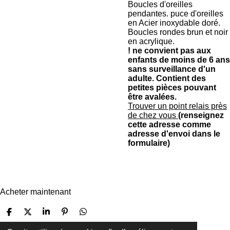
Boucles d'oreilles
pendantes. puce d'oreilles
en Acier inoxydable doré.
Boucles rondes brun et noir
en acrylique.
! ne convient pas aux
enfants de moins de 6 ans
sans surveillance d'un
adulte. Contient des
petites pièces pouvant
être avalées.
Trouver un point relais près
de chez vous
(renseignez
cette adresse comme
adresse d'envoi dans le
formulaire)
Acheter maintenant
P
P
P
É
P
a
a
a
p
a