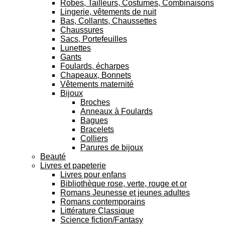
Robes, Tailleurs, Costumes, Combinaisons
Lingerie, vêtements de nuit
Bas, Collants, Chaussettes
Chaussures
Sacs, Portefeuilles
Lunettes
Gants
Foulards, écharpes
Chapeaux, Bonnets
Vêtements maternité
Bijoux
Broches
Anneaux à Foulards
Bagues
Bracelets
Colliers
Parures de bijoux
Beauté
Livres et papeterie
Livres pour enfans
Bibliothèque rose, verte, rouge et or
Romans Jeunesse et jeunes adultes
Romans contemporains
Littérature Classique
Science fiction/Fantasy