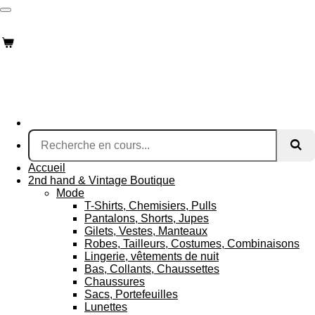
Passer
Lilymay's Little Businesses
au
contenu
principal
Accueil
2nd hand & Vintage Boutique
Mode
T-Shirts, Chemisiers, Pulls
Pantalons, Shorts, Jupes
Gilets, Vestes, Manteaux
Robes, Tailleurs, Costumes, Combinaisons
Lingerie, vêtements de nuit
Bas, Collants, Chaussettes
Chaussures
Sacs, Portefeuilles
Lunettes