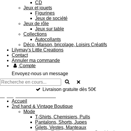
CD
Jeux et jouets
Figurines
Jeux de société
Jeux de rôle
Jeux sur table
Collections
Autocollants
Déco, Maison, bricolage, Loisirs Créatifs
Lilymay's Little Creations
Contact
Annuler ma commande
Compte
Envoyez-nous un message
Livraison gratuite dès 50€
Lilymay's Little Businesses
Accueil
2nd hand & Vintage Boutique
Mode
T-Shirts, Chemisiers, Pulls
Pantalons, Shorts, Jupes
Gilets, Vestes, Manteaux