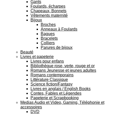
Gants
Foulards, écharpes
Chapeaux, Bonnets
Vêtements maternité
Bijoux
Broches
Anneaux à Foulards
Bagues
Bracelets
Colliers
Parures de bijoux
Beauté
Livres et papeterie
Livres pour enfans
Bibliothèque rose, verte, rouge et or
Romans Jeunesse et jeunes adultes
Romans contemporains
Littérature Classique
Science fiction/Fantasy
Livres en anglais / English Books
Contes, Fables et Légendes
Papeterie et Scrapbooking
Medias Audio et Video, Gaming, Téléphonie et
accessoires
DVD