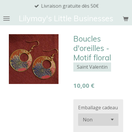
Livraison gratuite dès 50€
Passer
au
Lilymay's Little Businesses
contenu
principal
Boucles
d'oreilles -
Motif floral
Saint Valentin
10,00 €
Emballage cadeau