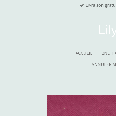
Livraison gratu
Passer
au
contenu
principal
Lil
ACCUEIL
2ND H
ANNULER 