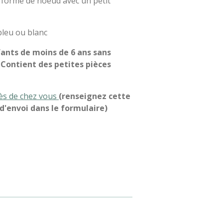
en forme de noeud avec un petit
bleu ou blanc
fants de moins de 6 ans sans
. Contient des petites pièces
rès de chez vous
(renseignez cette
'envoi dans le formulaire)