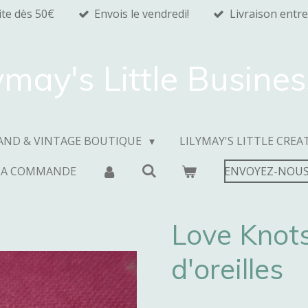
ite dès 50€
Envois le vendredi!
Livraison entre
ymay's Little Busine
AND & VINTAGE BOUTIQUE
LILYMAY'S LITTLE CREA
MA COMMANDE
ENVOYEZ-NOUS
Love Knots
d'oreilles