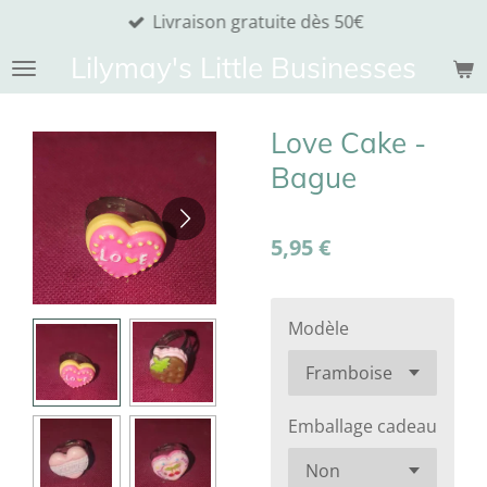
Livraison gratuite dès 50€
Passer
au
Lilymay's Little Businesses
contenu
principal
Love Cake -
Bague
5,95 €
Modèle
Emballage cadeau