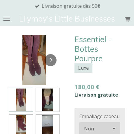
Livraison gratuite dès 50€
Passer
au
Lilymay's Little Businesses
contenu
principal
Essentiel -
Bottes
Pourpre
Luxe
180,00 €
Livraison gratuite
Emballage cadeau