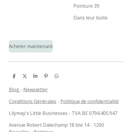
Pointure 39
Dans leur boite
Acheter maintenant
P
P
P
É
P
a
a
a
p
a
r
r
r
i
r
Blog
-
Newsletter
t
t
t
n
t
a
a
a
g
a
Conditions Générales
-
Politique de confidentialité
g
g
g
l
g
e
e
e
e
e
r
r
r
r
r
Lilymay's Little Businesses - TVA BE 0794.405.947
Avenue Robert Dalechamp 18 bte 14 - 1200