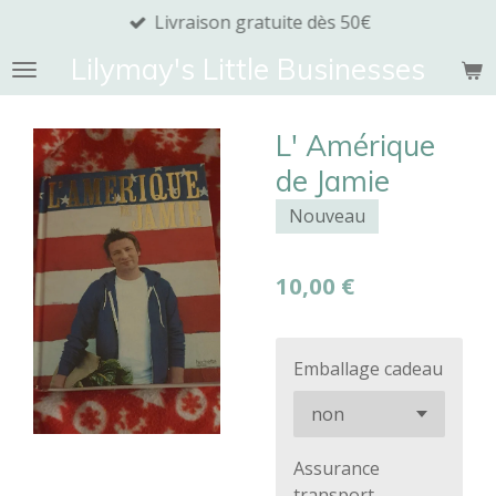
Livraison gratuite dès 50€
Passer
au
Lilymay's Little Businesses
contenu
principal
L' Amérique
de Jamie
Nouveau
10,00 €
Emballage cadeau
Assurance
transport