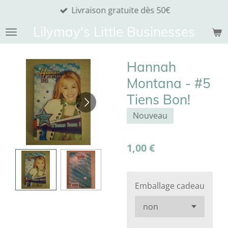
Livraison gratuite dès 50€
Passer
au
Lilymay's Little Businesses
contenu
principal
Hannah
Montana - #5
Tiens Bon!
Nouveau
1,00 €
Emballage cadeau