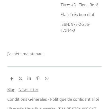
Titre: #5 - Tiens Bon!
Etat: Très bon état
ISBN: 978-2-266-
17914-0
J'achète maintenant
P
P
P
É
P
a
a
a
p
a
r
r
r
i
r
Blog
-
Newsletter
t
t
t
n
t
a
a
a
g
a
Conditions Générales
-
Politique de confidentialité
g
g
g
l
g
e
e
e
e
e
r
r
r
r
r