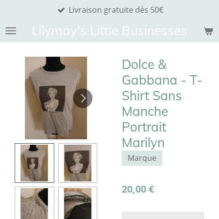
Livraison gratuite dès 50€
Passer
au
Lilymay's Little Businesses
contenu
principal
Dolce &
Gabbana - T-
Shirt Sans
Manche
Portrait
Marilyn
Marque
20,00 €