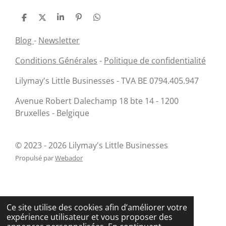
P
P
P
É
P
a
a
a
p
a
r
r
r
i
r
Blog
-
Newsletter
t
t
t
n
t
a
a
a
g
a
Conditions Générales
-
Politique de confidentialité
g
g
g
l
g
e
e
e
e
e
r
r
r
r
r
Lilymay's Little Businesses - TVA BE 0794.405.947
Avenue Robert Dalechamp 18 bte 14 - 1200
Bruxelles - Belgique
© 2023 - 2026 Lilymay's Little Businesses
Propulsé par
Webador
Ce site utilise des cookies afin d’améliorer votre
expérience utilisateur et vous proposer des