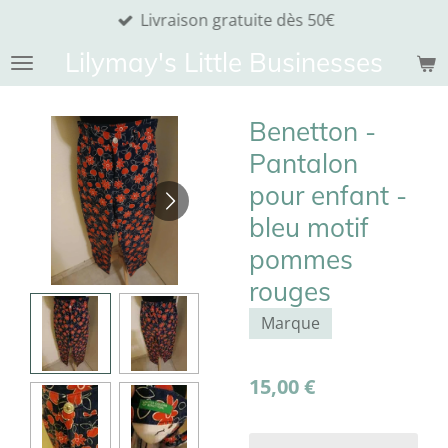
Livraison gratuite dès 50€
Passer
au
Lilymay's Little Businesses
contenu
principal
Benetton -
Pantalon
pour enfant -
bleu motif
pommes
rouges
Marque
15,00 €