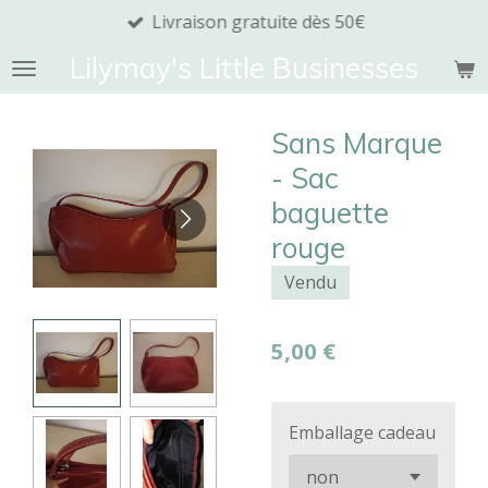
Livraison gratuite dès 50€
Passer
au
Lilymay's Little Businesses
contenu
principal
Sans Marque
- Sac
baguette
rouge
Vendu
5,00 €
Emballage cadeau