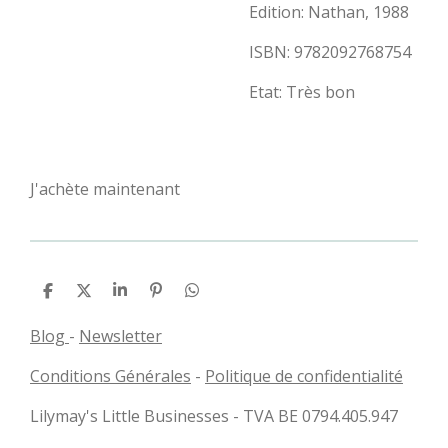
Edition: Nathan, 1988
ISBN: 9782092768754
Etat: Très bon
J'achète maintenant
P
P
P
É
P
a
a
a
p
a
r
r
r
i
r
Blog
-
Newsletter
t
t
t
n
t
a
a
a
g
a
Conditions Générales
-
Politique de confidentialité
g
g
g
l
g
e
e
e
e
e
r
r
r
r
r
Lilymay's Little Businesses - TVA BE 0794.405.947