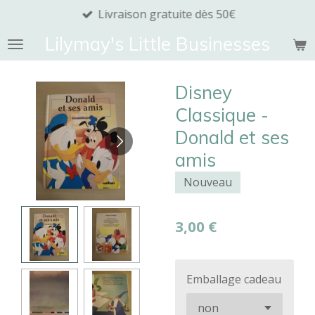
Livraison gratuite dès 50€
Passer
au
Lilymay's Little Businesses
contenu
principal
Disney
Classique -
Donald et ses
amis
Nouveau
3,00 €
Emballage cadeau