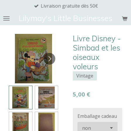
Livraison gratuite dès 50€
Passer
au
Lilymay's Little Businesses
contenu
principal
Livre Disney -
Simbad et les
oiseaux
voleurs
Vintage
5,00 €
Emballage cadeau