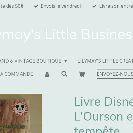
ite dès 50€
Envois le vendredi!
Livraison entre
ymay's Little Busine
AND & VINTAGE BOUTIQUE
LILYMAY'S LITTLE CREA
MA COMMANDE
ENVOYEZ-NOUS
Livre Disn
L'Ourson et
tempête