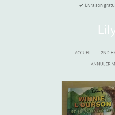
Livraison gratu
Passer
au
contenu
principal
Lil
ACCUEIL
2ND H
ANNULER 