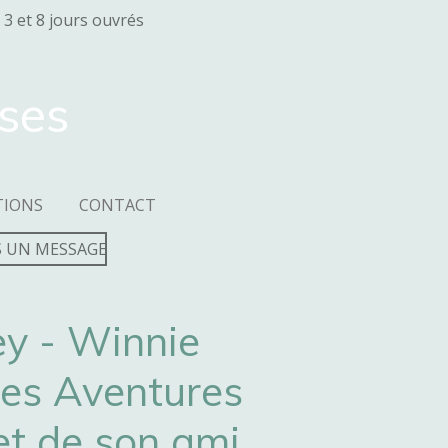
 3 et 8 jours ouvrés
sses
TIONS
CONTACT
 UN MESSAGE
ey - Winnie
Les Aventures
et de son ami