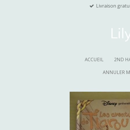
Livraison gratu
Passer
au
contenu
principal
Lil
ACCUEIL
2ND H
ANNULER 