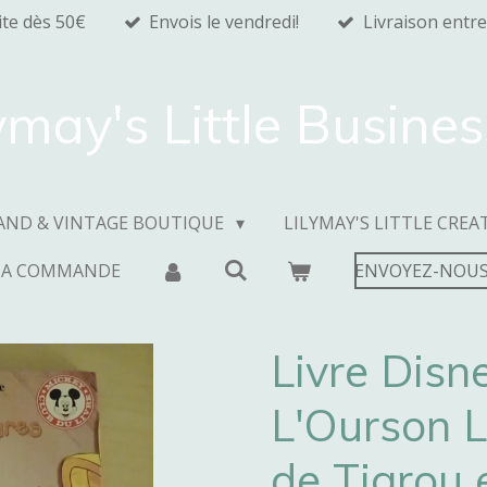
ite dès 50€
Envois le vendredi!
Livraison entre
ymay's Little Busine
AND & VINTAGE BOUTIQUE
LILYMAY'S LITTLE CREA
MA COMMANDE
ENVOYEZ-NOUS
Livre Disn
L'Ourson 
de Tigrou 