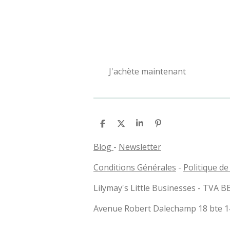
J'achète maintenant
P
P
P
É
a
a
a
p
r
r
r
i
Blog
-
Newsletter
t
t
t
n
a
a
a
g
Conditions Générales
-
Politique de
g
g
g
l
e
e
e
e
r
r
r
r
Lilymay's Little Businesses - TVA B
Avenue Robert Dalechamp 18 bte 14 