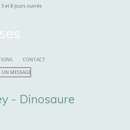
 3 et 8 jours ouvrés
sses
TIONS
CONTACT
 UN MESSAGE
ey - Dinosaure