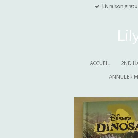
Livraison gratu
Passer
au
contenu
principal
Lil
ACCUEIL
2ND H
ANNULER 