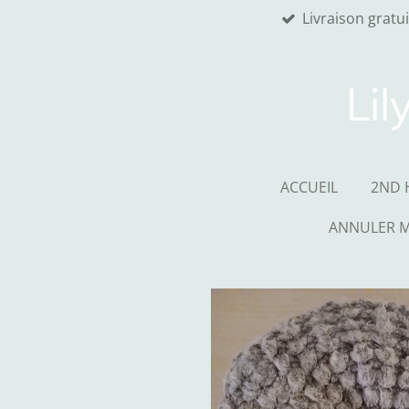
Livraison gratu
Passer
au
contenu
principal
Lil
ACCUEIL
2ND 
ANNULER 