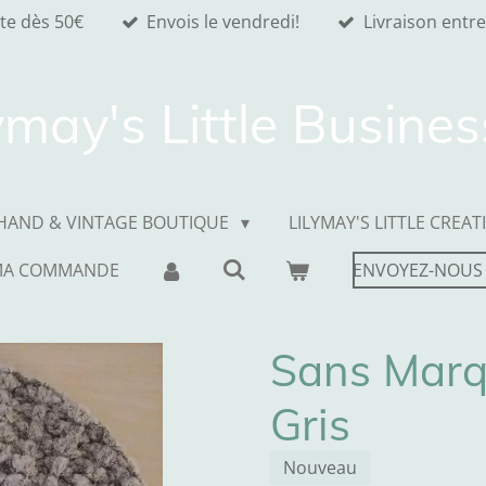
ite dès 50€
Envois le vendredi!
Livraison entre
ymay's Little Busine
HAND & VINTAGE BOUTIQUE
LILYMAY'S LITTLE CREAT
MA COMMANDE
ENVOYEZ-NOUS
Sans Marq
Gris
Nouveau