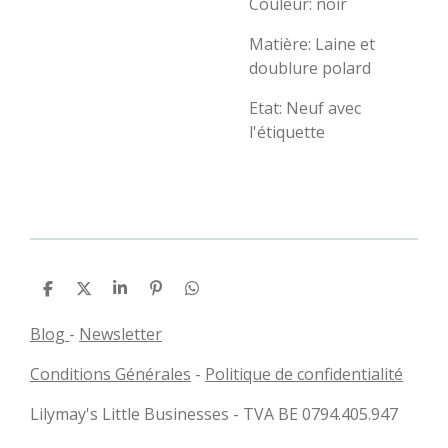
Couleur: noir
Matière: Laine et
doublure polard
Etat: Neuf avec
l'étiquette
P
P
P
É
P
a
a
a
p
a
r
r
r
i
r
Blog
-
Newsletter
t
t
t
n
t
a
a
a
g
a
Conditions Générales
-
Politique de confidentialité
g
g
g
l
g
e
e
e
e
e
r
r
r
r
r
Lilymay's Little Businesses - TVA BE 0794.405.947