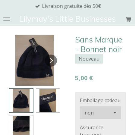
Livraison gratuite dès 50€
Passer
au
Lilymay's Little Businesses
contenu
principal
Sans Marque
- Bonnet noir
Nouveau
5,00 €
Emballage cadeau
Assurance
transport