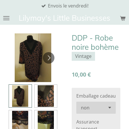
Envois le vendredi!
Passer
au
Lilymay's Little Businesses
contenu
principal
DDP - Robe
noire bohème
Vintage
10,00 €
Emballage cadeau
Assurance
transport