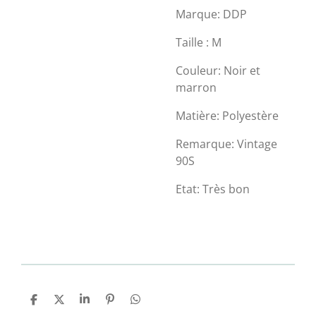
Marque: DDP
Taille : M
Couleur: Noir et
marron
Matière: Polyestère
Remarque: Vintage
90S
Etat: Très bon
P
P
P
É
P
a
a
a
p
a