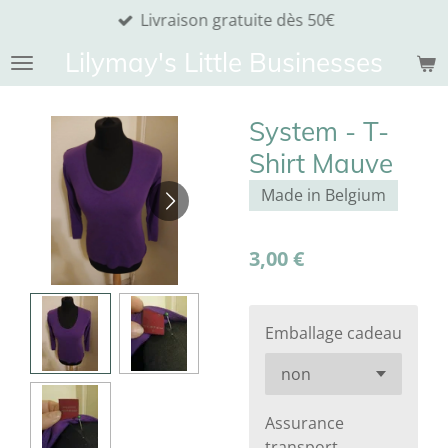
Livraison gratuite dès 50€
Passer
au
Lilymay's Little Businesses
contenu
principal
System - T-
Shirt Mauve
Made in Belgium
3,00 €
Emballage cadeau
Assurance
transport