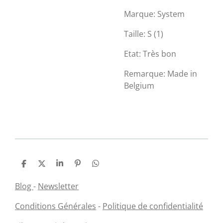
Marque: System
Taille: S (1)
Etat: Très bon
Remarque: Made in
Belgium
P
P
P
É
P
a
a
a
p
a
r
r
r
i
r
Blog
-
Newsletter
t
t
t
n
t
a
a
a
g
a
Conditions Générales
-
Politique de confidentialité
g
g
g
l
g
e
e
e
e
e
r
r
r
r
r