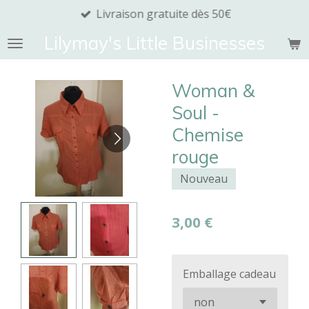
Livraison gratuite dès 50€
Passer
au
Lilymay's Little Businesses
contenu
principal
Woman &
Soul -
Chemise
rouge
Nouveau
3,00 €
Emballage cadeau