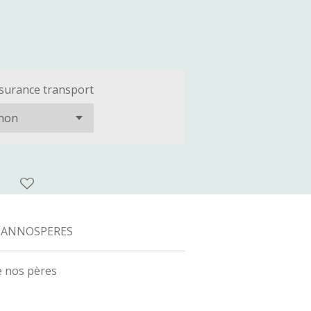
surance transport
ANNOSPERES
de nos pères