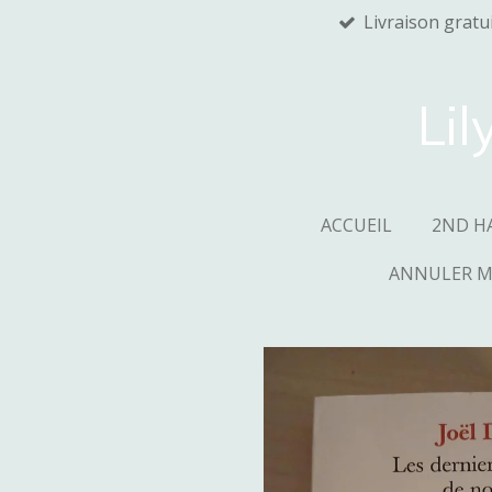
Livraison gratu
Passer
au
contenu
principal
Lil
ACCUEIL
2ND H
ANNULER 