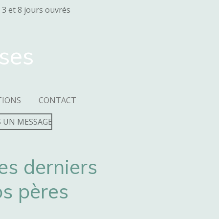
 3 et 8 jours ouvrés
sses
TIONS
CONTACT
 UN MESSAGE
s derniers
os pères