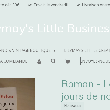
ite dès 50€
Envois le vendredi!
Livraison entre
ymay's Little Busine
AND & VINTAGE BOUTIQUE
LILYMAY'S LITTLE CREA
MA COMMANDE
ENVOYEZ-NOUS
Roman - Le
jours de n
Nouveau