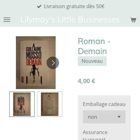
Livraison gratuite dès 50€
Passer
au
Lilymay's Little Businesses
contenu
principal
Roman -
Demain
Nouveau
4,00 €
Emballage cadeau
Assurance
transport