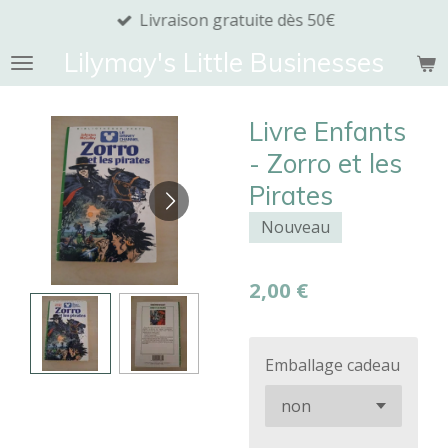
Livraison gratuite dès 50€
Passer
au
Lilymay's Little Businesses
contenu
principal
Livre Enfants
- Zorro et les
Pirates
Nouveau
2,00 €
Emballage cadeau