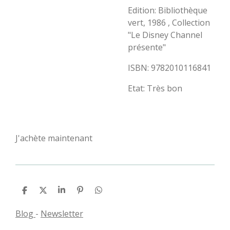
Edition: Bibliothèque
vert, 1986 , Collection
"Le Disney Channel
présente"
ISBN: 9782010116841
Etat: Très bon
J'achète maintenant
P
P
P
É
P
a
a
a
p
a
r
r
r
i
r
Blog
-
Newsletter
t
t
t
n
t
a
a
a
g
a