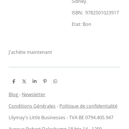
Sidney.
ISBN:
9782501023917
Etat: Bon
J'achète maintenant
P
P
P
É
P
a
a
a
p
a
r
r
r
i
r
Blog
-
Newsletter
t
t
t
n
t
a
a
a
g
a
Conditions Générales
-
Politique de confidentialité
g
g
g
l
g
e
e
e
e
e
r
r
r
r
r
Lilymay's Little Businesses - TVA BE 0794.405.947