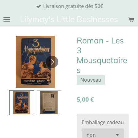
Livraison gratuite dès 50€
Passer
au
Lilymay's Little Businesses
contenu
principal
Roman - Les
3
Mousquetaire
s
Nouveau
5,00 €
Emballage cadeau