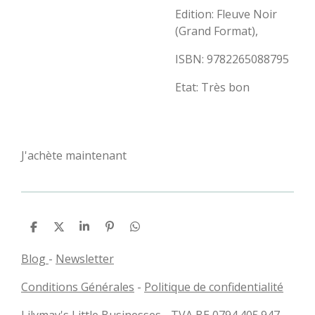
Edition: Fleuve Noir
(Grand Format),
ISBN: 9782265088795
Etat: Très bon
J'achète maintenant
P
P
P
É
P
a
a
a
p
a
r
r
r
i
r
Blog
-
Newsletter
t
t
t
n
t
a
a
a
g
a
Conditions Générales
-
Politique de confidentialité
g
g
g
l
g
e
e
e
e
e
r
r
r
r
r