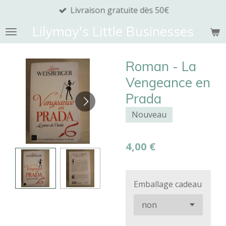
Livraison gratuite dès 50€
Passer
au
Lilymay's Little Businesses
contenu
principal
Roman - La
Vengeance en
Prada
Nouveau
4,00 €
Emballage cadeau