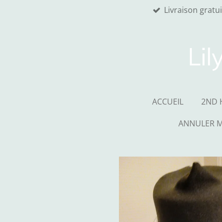
Livraison gratu
Passer
au
contenu
principal
Lil
ACCUEIL
2ND 
ANNULER 