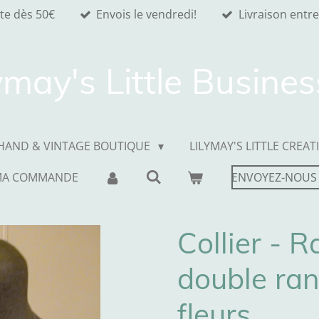
ite dès 50€
Envois le vendredi!
Livraison entre
ymay's Little Busine
HAND & VINTAGE BOUTIQUE
LILYMAY'S LITTLE CREAT
MA COMMANDE
ENVOYEZ-NOUS
Collier - 
double ran
fleurs