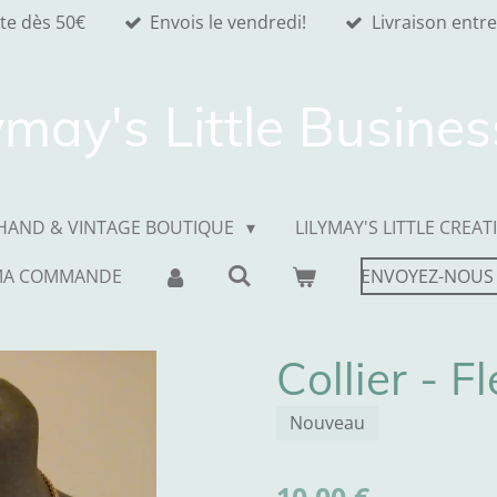
ite dès 50€
Envois le vendredi!
Livraison entre
ymay's Little Busine
HAND & VINTAGE BOUTIQUE
LILYMAY'S LITTLE CREAT
MA COMMANDE
ENVOYEZ-NOUS
Collier - F
Nouveau