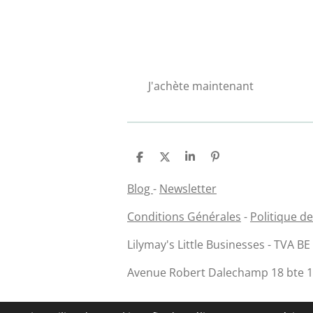
J'achète maintenant
P
P
P
É
a
a
a
p
r
r
r
i
Blog
-
Newsletter
t
t
t
n
a
a
a
g
Conditions Générales
-
Politique de
g
g
g
l
e
e
e
e
r
r
r
r
Lilymay's Little Businesses - TVA B
Avenue Robert Dalechamp 18 bte 14 