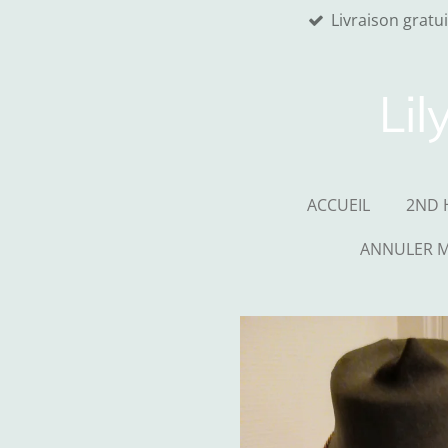
Livraison gratu
Passer
au
contenu
principal
Lil
ACCUEIL
2ND 
ANNULER 