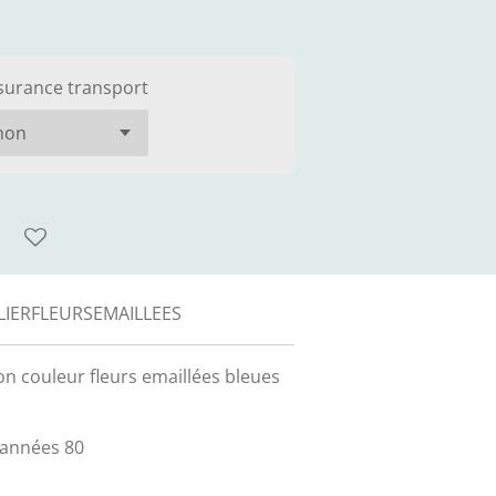
surance transport
LIERFLEURSEMAILLEES
ton couleur fleurs emaillées bleues
 années 80