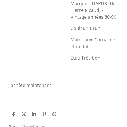
Marque: LDAPDR (Dr.
Pierre Ricaud) -
Vintage années 80-90
Couleur: Brun
Matériaux: Cornaline
et métal
Etat: Très bon
J'achète maintenant
P
P
P
É
P
a
a
a
p
a
r
r
r
i
r