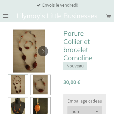
Envois le vendredi!
Passer
au
Lilymay's Little Businesses
contenu
principal
Parure -
Collier et
bracelet
Cornaline
Nouveau
30,00 €
Emballage cadeau