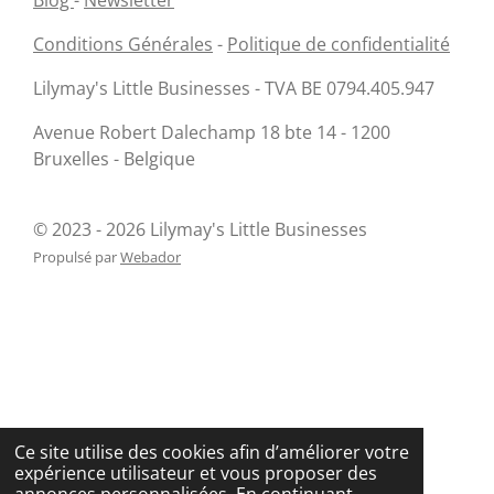
Blog
-
Newsletter
t
t
t
n
t
a
a
a
g
a
Conditions Générales
-
Politique de confidentialité
g
g
g
l
g
e
e
e
e
e
r
r
r
r
r
Lilymay's Little Businesses - TVA BE 0794.405.947
Avenue Robert Dalechamp 18 bte 14 - 1200
Bruxelles - Belgique
© 2023 - 2026 Lilymay's Little Businesses
Propulsé par
Webador
Ce site utilise des cookies afin d’améliorer votre
expérience utilisateur et vous proposer des