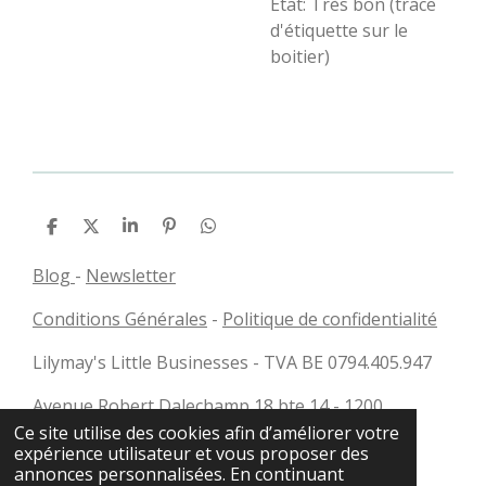
Etat: Très bon (trace
d'étiquette sur le
boitier)
P
P
P
É
P
a
a
a
p
a
r
r
r
i
r
Blog
-
Newsletter
t
t
t
n
t
a
a
a
g
a
Conditions Générales
-
Politique de confidentialité
g
g
g
l
g
e
e
e
e
e
r
r
r
r
r
Lilymay's Little Businesses - TVA BE 0794.405.947
Avenue Robert Dalechamp 18 bte 14 - 1200
Bruxelles - Belgique
Ce site utilise des cookies afin d’améliorer votre
expérience utilisateur et vous proposer des
annonces personnalisées. En continuant