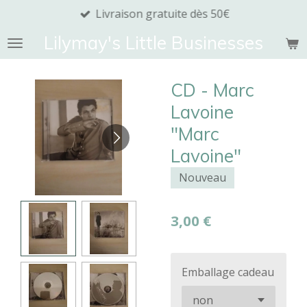
Livraison gratuite dès 50€
Passer
au
Lilymay's Little Businesses
contenu
principal
CD - Marc
Lavoine
"Marc
Lavoine"
Nouveau
3,00 €
Emballage cadeau