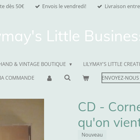
ite dès 50€
Envois le vendredi!
Livraison entre
ymay's Little Busine
HAND & VINTAGE BOUTIQUE
LILYMAY'S LITTLE CREAT
MA COMMANDE
ENVOYEZ-NOUS
CD - Corne
qu'on vient
Nouveau