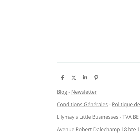
P
P
P
É
a
a
a
p
r
r
r
i
Blog
-
Newsletter
t
t
t
n
a
a
a
g
Conditions Générales
-
Politique de
g
g
g
l
e
e
e
e
r
r
r
r
Lilymay's Little Businesses - TVA B
Avenue Robert Dalechamp 18 bte 14 