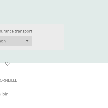
surance transport
ORNEILLE
 loin