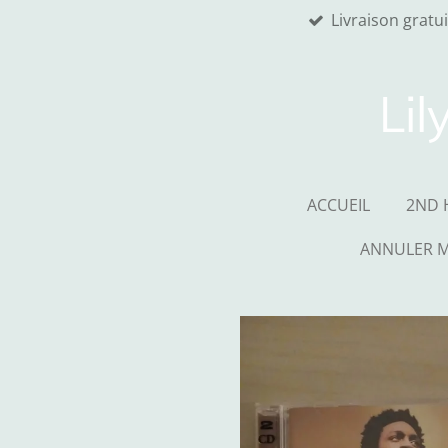
Livraison gratu
Passer
au
contenu
principal
Lil
ACCUEIL
2ND 
ANNULER 