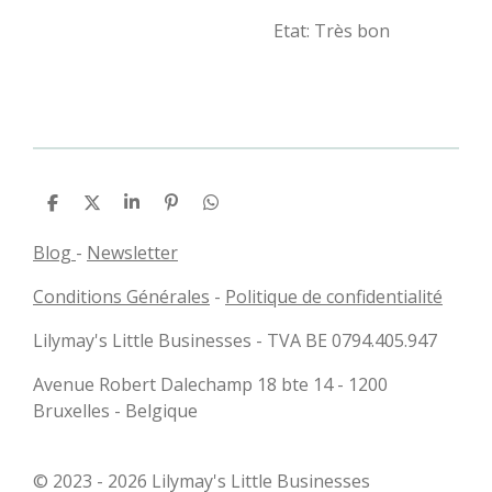
Etat: Très bon
P
P
P
É
P
a
a
a
p
a
r
r
r
i
r
Blog
-
Newsletter
t
t
t
n
t
a
a
a
g
a
Conditions Générales
-
Politique de confidentialité
g
g
g
l
g
e
e
e
e
e
r
r
r
r
r
Lilymay's Little Businesses - TVA BE 0794.405.947
Avenue Robert Dalechamp 18 bte 14 - 1200
Bruxelles - Belgique
© 2023 - 2026 Lilymay's Little Businesses