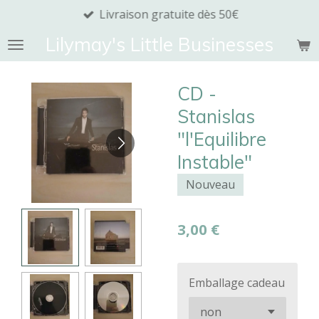
Livraison gratuite dès 50€
Passer
au
Lilymay's Little Businesses
contenu
principal
CD -
Stanislas
"l'Equilibre
Instable"
Nouveau
3,00 €
Emballage cadeau