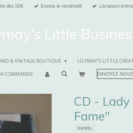
ite dès 50€
Envois le vendredi!
Livraison entre
ymay's Little Busine
AND & VINTAGE BOUTIQUE
LILYMAY'S LITTLE CREA
MA COMMANDE
ENVOYEZ-NOUS
CD - Lady
Fame"
Vendu