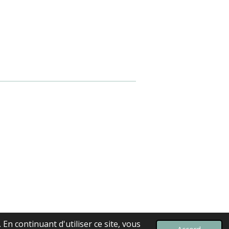
En continuant d'utiliser ce site, vous
Propulsé par
Webador