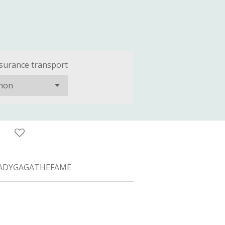
surance transport
ADYGAGATHEFAME