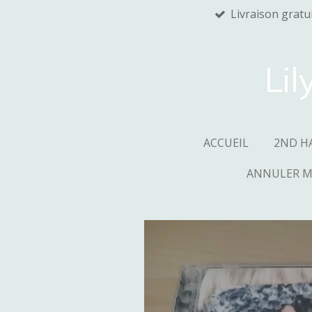
Livraison gratu
Passer
au
contenu
principal
Lil
ACCUEIL
2ND H
ANNULER 