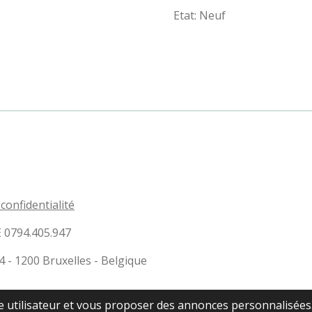
Etat: Neuf
 confidentialité
E 0794.405.947
- 1200 Bruxelles - Belgique
nesses
ce utilisateur et vous proposer des annonces personnalisées. 