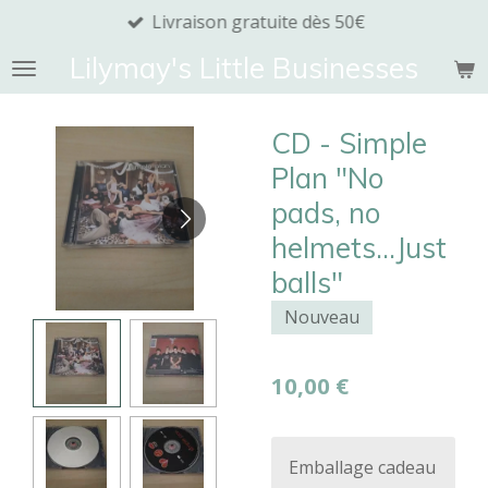
Livraison gratuite dès 50€
Passer
au
Lilymay's Little Businesses
contenu
principal
CD - Simple
Plan "No
pads, no
helmets...Just
balls"
Nouveau
10,00 €
Emballage cadeau