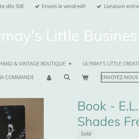
ite dès 50€
Envois le vendredi!
Livraison entre
ymay's Little Busine
HAND & VINTAGE BOUTIQUE
LILYMAY'S LITTLE CREAT
MA COMMANDE
ENVOYEZ-NOUS
Book - E.L.
Shades Fr
Sold