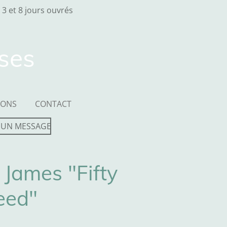
 3 et 8 jours ouvrés
sses
IONS
CONTACT
 UN MESSAGE
 James "Fifty
eed"