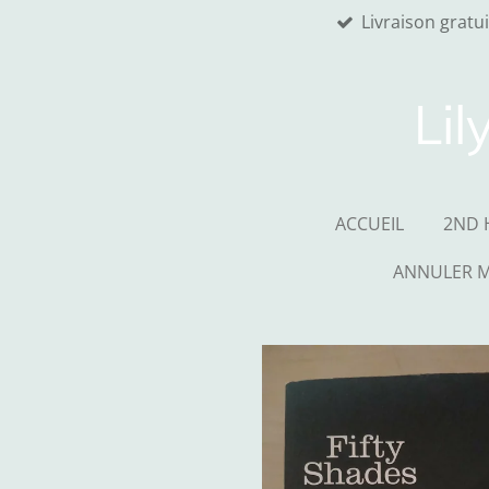
Livraison gratu
Passer
au
contenu
principal
Lil
ACCUEIL
2ND 
ANNULER 