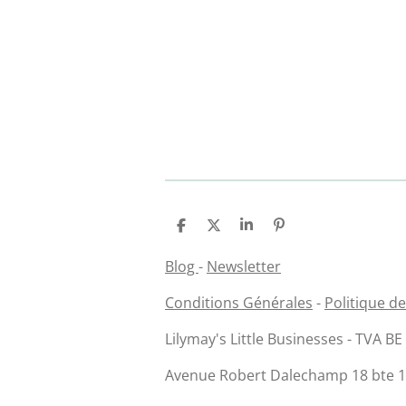
P
P
P
É
a
a
a
p
r
r
r
i
Blog
-
Newsletter
t
t
t
n
a
a
a
g
Conditions Générales
-
Politique de
g
g
g
l
e
e
e
e
r
r
r
r
Lilymay's Little Businesses - TVA B
Avenue Robert Dalechamp 18 bte 14 