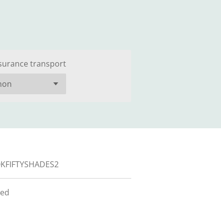
surance transport
KFIFTYSHADES2
eed