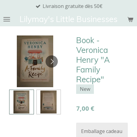
Livraison gratuite dès 50€
Passer
au
Lilymay's Little Businesses
contenu
principal
Book -
Veronica
Henry "A
Family
Recipe"
New
7,00 €
Emballage cadeau