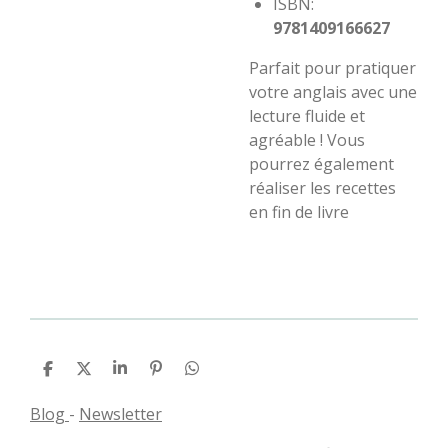
ISBN:
9781409166627
Parfait pour pratiquer
votre anglais avec une
lecture fluide et
agréable ! Vous
pourrez également
réaliser les recettes
en fin de livre
P
P
P
É
P
a
a
a
p
a
r
r
r
i
r
Blog
-
Newsletter
t
t
t
n
t
a
a
a
g
a